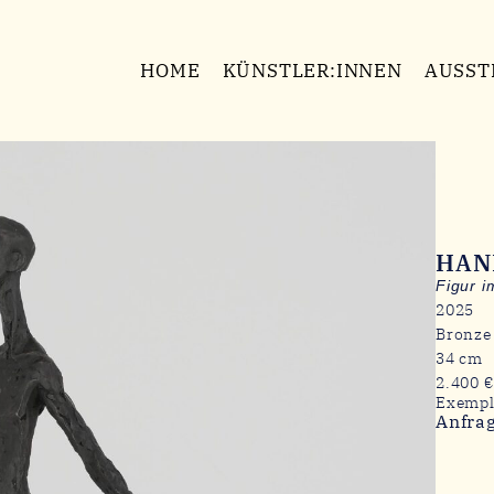
HOME
KÜNSTLER:INNEN
AUSST
HAN
Figur i
2025
Bronze
34 cm
2.400 €
Exempl
Anfra